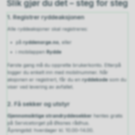
Slik gjør du det – steg for steg
1. Registrer ryddeaksjonen
Alle ryddeaksjoner skal registreres:
på
ryddenorge.no
, eller
i mobilappen
Rydde
Første gang må du opprette brukerkonto. Etterpå
logger du enkelt inn med mobilnummer. Når
aksjonen er registrert, får du en
ryddekode
som du
viser ved levering av avfallet.
2. Få sekker og utstyr
Gjennomsiktige strandryddesekker
hentes gratis
på Servicetorget på Øksnes rådhus.
Åpningstid: hverdager kl. 10.00–14.00.