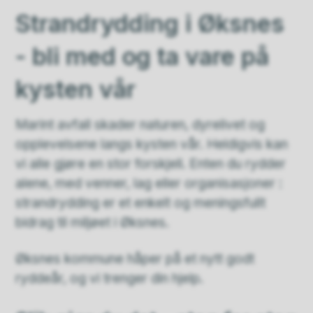
Strandrydding i Øksnes
- bli med og ta vare på
kysten vår
Marint avfall skader naturen, dyrelivet og
opplevelsene langs kysten vår. Heldigvis kan
vi alle gjøre en stor forskjell. Enten du rydder
alene, med venner, lag eller organisasjoner :
strandrydding er et enkelt og meningsfullt
bidrag til miljøet i Øksnes.
Øksnes kommune håper på et nytt godt
ryddeår, og vi trenger din hjelp.