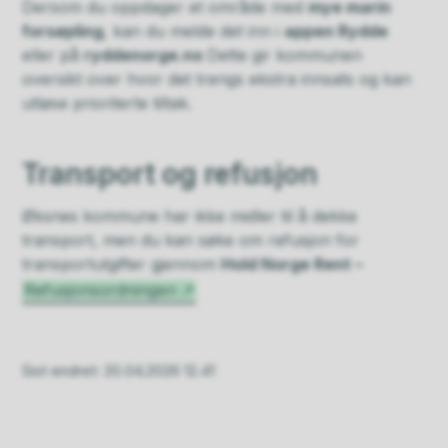
Dersom du oppdager et område med
mye marin
forsøpling
, kan du melde det inn i
appen Rydde
eller på
ryddenorge.no
Dette gir kommunen
oversikt over hvor det trengs ekstra innsats og kan
utløse prioriterte tiltak.
Transport og refusjon
Øksnes kommune har ikke midler til å dekke
transport, men du kan søke om refusjon for
transportutgifter gjennom
Hold Norge Rent –
Refusjonsordningen
Sist endret
20.04.2026 12.41