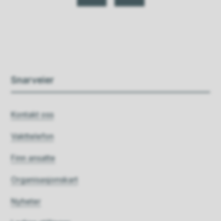
Snarveier
Kontakt oss
Vakttelefon
Finn ansatte
Organisasjonskart
Nyheter