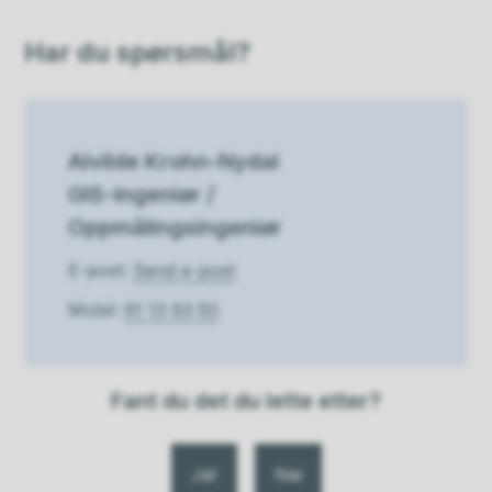
Har du spørsmål?
Alvilde Krohn-Nydal
GIS-ingeniør /
Oppmålingsingeniør
E-post
Send e-post
Mobil
91 13 93 50
Fant du det du lette etter?
Ja
Nei