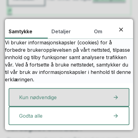
Samtykke
Detaljer
Om
Vis hensyn til natur og dyreliv
Vi bruker informasjonskapsler (cookies) for å
God planlegging gjør det mulig å rydde også i
forbedre brukeropplevelsen på vårt nettsted, tilpasse
sårbare områder.
innhold og tilby funksjoner samt analysere trafikken
vår. Ved å fortsette å bruke nettstedet, samtykker du
Unngå å forstyrre hekkende fugler og dyreliv
til vår bruk av informasjonskapsler i henhold til denne
Ikke rydd i områder med
truede arter
erklæringen.
Sjekk om området er
naturreservat eller
hensynssone
med ferdselsrestriksjoner
Kun nødvendige
Har du funnet et sterkt
Godta alle
forsøplet område?