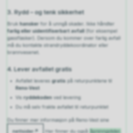
3. Rydd – og tenk sikkerhet
Bruk
hansker
for å unngå skader. Ikke håndter
farlig eller uidentifiserbart avfall
(for eksempel
gassflasker). Dersom du kommer over farlig avfall
må du kontakte strandryddekoordinator eller
brannvesenet.
4. Lever avfallet gratis
Avfallet leveres
gratis
på returpunktene til
Reno‑Vest
Vis
ryddekoden
ved levering
Du må selv frakte avfallet til returpunktet
Du finner mer informasjon på Reno‑Vest sine
nettsider
Her finner du også
åpninngstider.