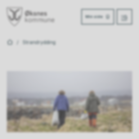
Min side
Meny
Øksnes kommune
Du er her:
Strandrydding