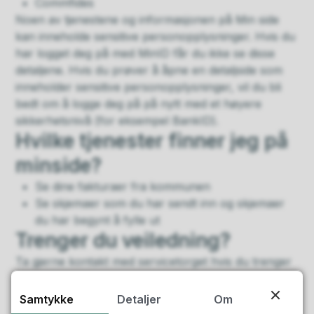
Commfides
Noen av tjenestene og informasjonen på Min side
kan inneholde sensitive personopplysninger. Hvis du
har logget deg på med MinID får du ikke se disse
detaljene. Hvis du prøver å åpne en detaljside som
inneholder sensitive personopplysninger, vil du bli
bedt om å logge deg på på nytt med et høyere
sikkerhetsnivå (for eksempel BankID).
Hvilke tjenester finner jeg på
minside?
Se dine fakturaer fra kommunen
Se skjemaer som du har sendt inn og skjemaer
du har begynt å fylle ut
Trenger du veiledning?
Ta gjerne kontakt med servicetorget hvis du trenger
veiledning.
Telefon:
76 18 50 00
Samtykke
Detaljer
Om
Mandag til fredag fra 10:00 - 14:00.