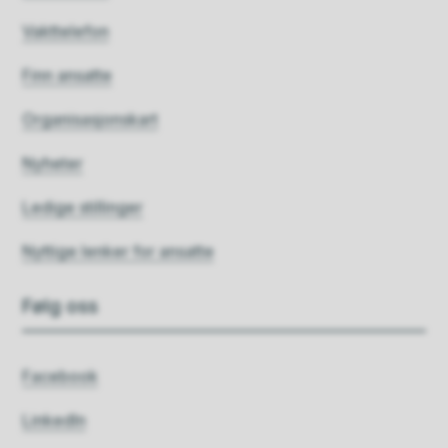
Vakttelefon
Finn ansatte
Organisasjonskart
Nyheter
Ledige stillinger
Nyttige lenker for ansatte
Følg oss
Facebook
LinkedIn