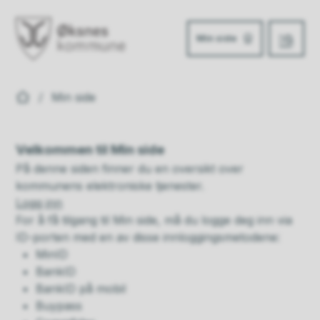
Min side
Meny
Øksnes kommune
Du er her:
Min side
Velkommen til Min side
På denne siden finner du en oversikt over
kommunens elektroniske tjenester.
Logg inn
For å få tilgang til Min side, må du logge deg inn via
ID-porten med en av disse innloggingsmetodene:
MinID
BankID
BankID på mobil
Buypass