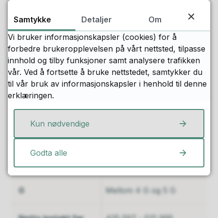
Samtykke
Detaljer
Om
Mellom 3 G og 4 G
Vi bruker informasjonskapsler (cookies) for å
forbedre brukeropplevelsen på vårt nettsted, tilpasse
319 198 - 425 598
innhold og tilby funksjoner samt analysere trafikken
vår. Ved å fortsette å bruke nettstedet, samtykker du
til vår bruk av informasjonskapsler i henhold til denne
E
erklæringen.
488 kroner
Kun nødvendige
1796
Godta alle
Mellom 4 G og 5 G