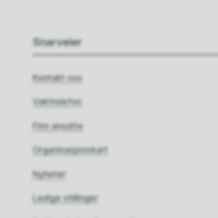
Snarveier
Kontakt oss
Vakttelefon
Finn ansatte
Organisasjonskart
Nyheter
Ledige stillinger