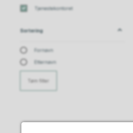
Tjenestekontoret
Sortering
Sortering
Fornavn
Etternavn
Tøm filter