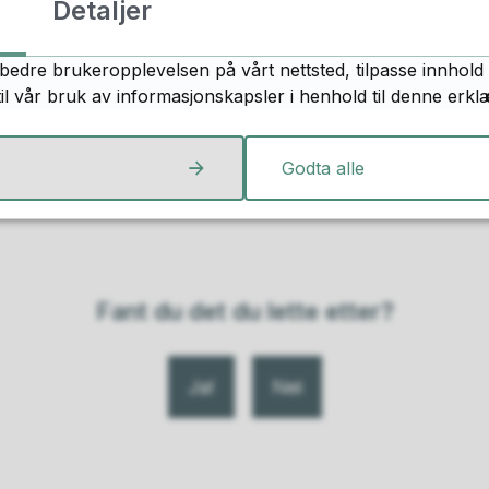
b
Detaljer
E
i
-
Vis e-post
l
p
bedre brukeropplevelsen på vårt nettsted, tilpasse innhold 
Viser
1-2
av
2
treff, side
1
av
1
o
til vår bruk av informasjonskapsler i henhold til denne erkl
s
t
1
Godta alle
Fant du det du lette etter?
Ja
Nei