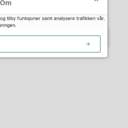
Om
og tilby funksjoner samt analysere trafikken vår.
Antall treff per side
æringen.
10