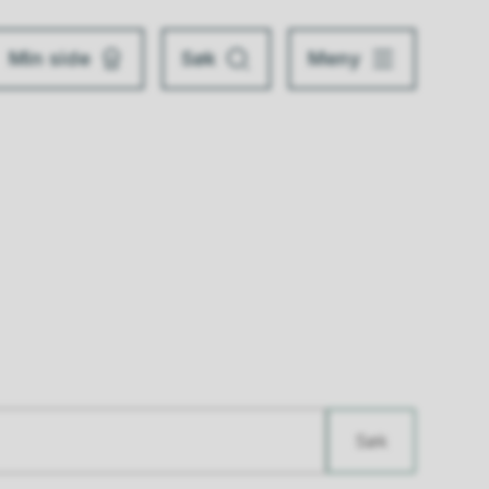
Min side
Søk
Meny
Søk