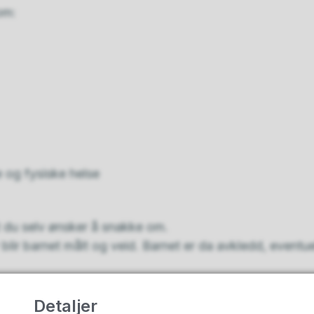
om:
 og fysiske helse
 du selv ønsker å snakke om.
blir barnet målt og veid. Barnet er da avkledd, eventuelt
økelse når det er:
Detaljer