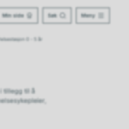
Min side
Søk
Meny
elsestasjon 0 - 5 år
illegg til å
elsesykepleier,