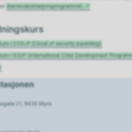
med
Barnevaksinasjonsprogrammet.
dningskurs
urs i COS-P (Circel of security parenting)
kurs i ICDP (International Child Development Program
e
stasjonen
sgata 21, 8430 Myre