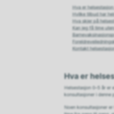
Hva er helsestasjon
Hvilke tilbud har he
Hva skjer på helses
Kan jeg få time ut
Barnevaksinasjons
Foreldreveilednings
Kontakt helsestasj
Hva er helses
Helsestasjon 0–5 år er et
konsultasjoner i denne 
Noen konsultasjoner er 