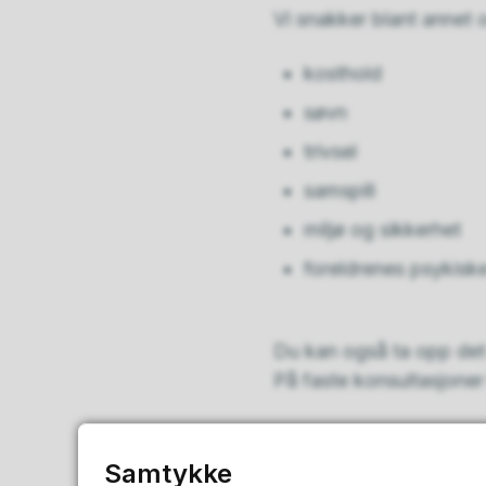
Vi snakker blant annet 
kosthold
søvn
trivsel
samspill
miljø og sikkerhet
foreldrenes psykiske
Du kan også ta opp det
På faste konsultasjoner 
Barnet får legeunders
Samtykke