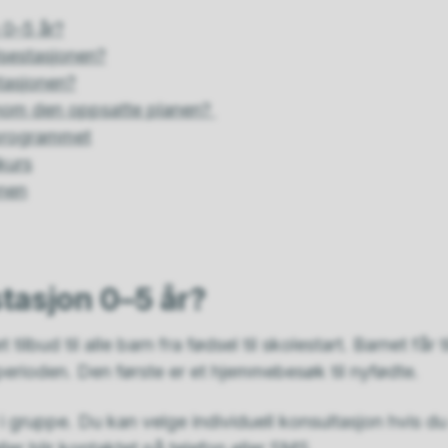
 0–5 år?
lsestasjonen?
tasjonen?
enom den oppsatte planen?
programmet
kurs
onen
tasjon 0–5 år?
 tilbud til alle barn fra fødsel til skolestart. Barnet får
perioden. Den første er et hjemmebesøk til nyfødte.
i gruppe. Du kan velge individuell konsultasjon hvis du