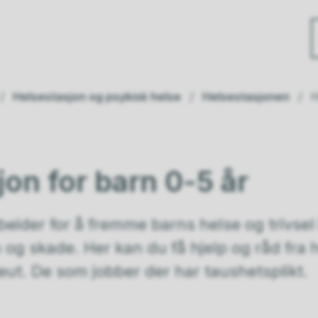
Helsestasjon og psykisk helse
Helsestasjonen
H
on for barn 0-5 år
ider for å fremme barns helse og trivsel i t
g skade. Her kan du få hjelp og råd fra h
eut. De som jobber der har taushetsplikt.