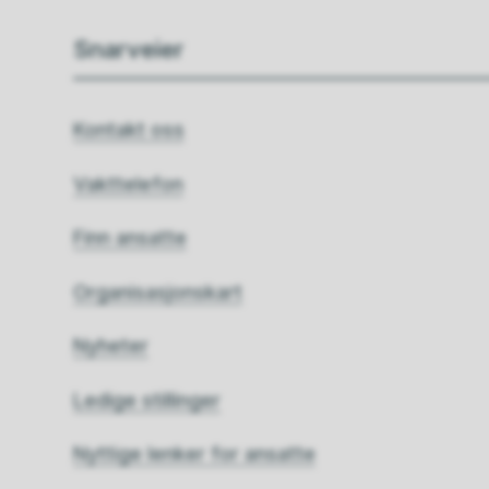
Snarveier
Kontakt oss
Vakttelefon
Finn ansatte
Organisasjonskart
Nyheter
Ledige stillinger
Nyttige lenker for ansatte