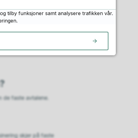
og tilby funksjoner samt analysere trafikken vår.
æringen.
n?
m de faste avtalene.
nering skjer på faste