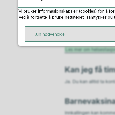
6 uker
6 måneder
Vi bruker informasjonskapsler (cookies) for å for
Ved å fortsette å bruke nettstedet, samtykker du 
1 år
2 år
Kun nødvendige
Les mer om helsestasjo
Kan jeg få t
Ja. Du kan alltid ta ko
Barnevaksin
Innkallingen kan komme 