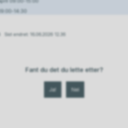
april 09:00-15:00
 09:00-14:30
8
Sist endret
16.06.2026 12.36
Fant du det du lette etter?
Ja
Nei