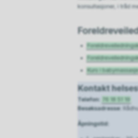
konsultasjoner, i tråd 
Foreldreveile
Foreldreveiledningsk
Foreldreveilednings
Kurs i babymassasj
Kontakt helse
Telefon:
76 18 51 19
Besøksadresse:
Rådhu
Åpningstid: