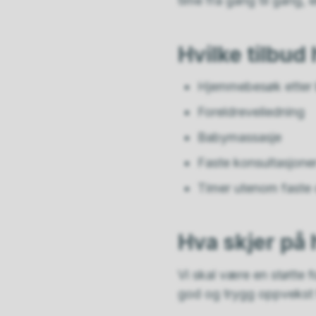
time fra gang til gang, e
Hvilke tilbud
Hjemmebesøk etter 
Foreldreveiledning
Babymassasje
Faste konsultasjone
Timer utenom faste 
Hva skjer på
Vi skal være en støtte f
god og trygg oppvekst 