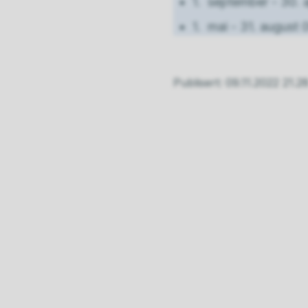
1. september - 30. 
1. mai - 31. august
Publisert
09.11.2022 21.2