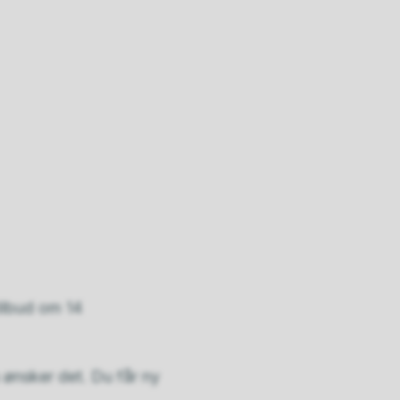
 tilbud om 14
 ønsker det. Du får ny