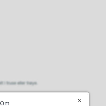
 i truse eller trøye.
Om