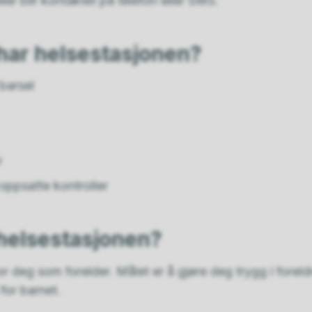
ller blir kontaktet på telefon eller SMS.
 har helsestasjonen?
barsel
r
oppsatte kontroller
 helsestasjonen?
or deg som forelder. Målet er å gjøre deg trygg i foreldr
for barnet.