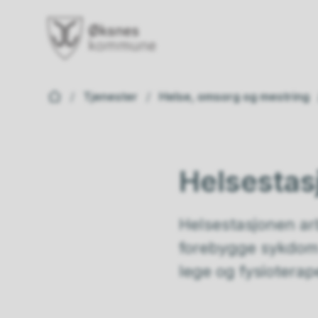
Øksnes kommune
Du er her:
Tjenester
Helse, omsorg og mestring
Helsestasj
Helsestasjonen arbe
forebygge sykdom o
lege og fysioterap