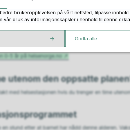
bedre brukeropplevelsen på vårt nettsted, tilpasse innhold 
til vår bruk av informasjonskapsler i henhold til denne erkl
Godta alle
n 0-5 år på helsenorge.no
ime utenom den oppsatte plane
ntakt med helsestasjonen hvis du trenger en time uteno
asjonsprogrammet
en stund etter at barnet har nådd denne alderen. Vaksi