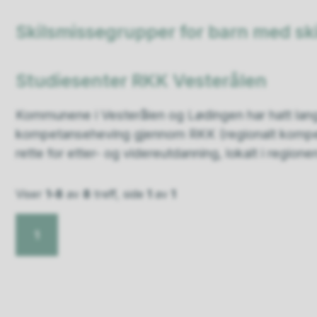
Skilsmissegrupper for barn med ski
Studiesenter RKK Vesterålen
Kommunene i Vesterålen og Lødingen har hatt lang
kompetanseheving gjennom RKK (regionalt kompetan
rette for etter- og videreutdanning, lokalt i region
Viser
1-8
av
8
treff, side
1
av
1
1