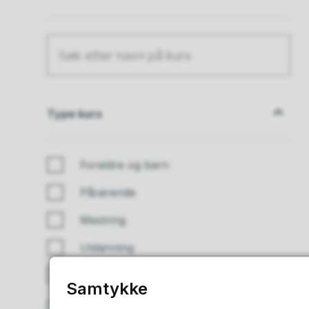
Type kurs
Type kurs
Foreldre og barn
Pårørende
Mestring
Utdanning
Andre kurs
Samtykke