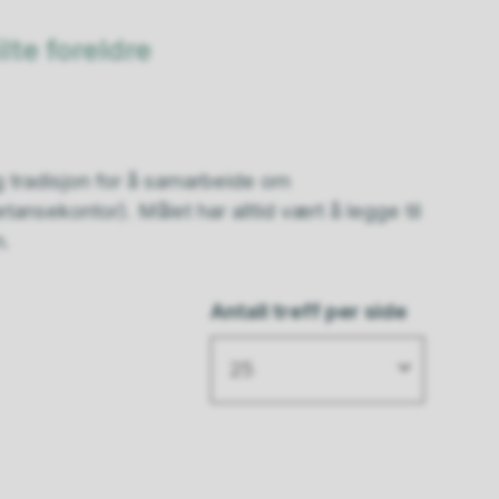
lte foreldre
 tradisjon for å samarbeide om
sekontor). Målet har alltid vært å legge til
en.
Antall treff per side
25