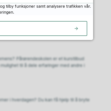
og tilby funksjoner samt analysere trafikken vår.
æringen.
Dette er et tilbud for deg som er plaget av
ete verktøy til å mestre tankene dine bedre
emens? Pårørendeskolen er et kurstilbud
ulighet til å dele erfaringer med andre i
mer i hverdagen? Du kan få hjelp til å bryte