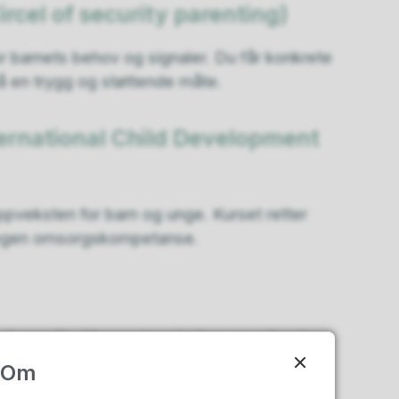
rcel of security parenting)
or barnets behov og signaler. Du får konkrete
å en trygg og støttende måte.
ternational Child Development
pveksten for barn og unge. Kurset retter
 egen omsorgskompetanse.
abyen din. Massasjen gir dere en rolig stund
s barnet.
Om