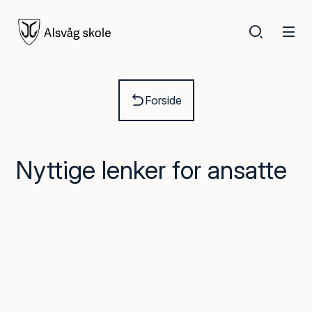
Alsvåg skole
Du er her:
Forside
Nyttige lenker for ansatte