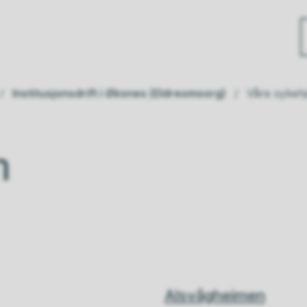
Institusjonsdrift i Øksnes (Eldreomsorg)
Våre sykeh
m
Alsvågheimen