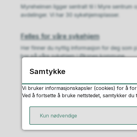
Myreheimen ligger sentralt til i Myre sentrum 
avdelinger. Vi har 30 sykehjemsplasser.
Felles for våre sykehjem
Her finner du nyttig informasjon for deg som
bor på våre sykehjem i Øksnes kommune.
Samtykke
Vi bruker informasjonskapsler (cookies) for å for
Ved å fortsette å bruke nettstedet, samtykker du 
Kun nødvendige