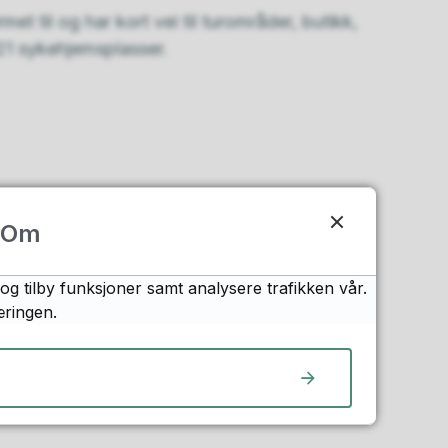
et til og har kort vei til turområder, butikk,
21 sykehjemsplasser.
Om
og tilby funksjoner samt analysere trafikken vår.
æringen.