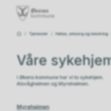
Øksnes kommune
Du er her:
Tjenester
Helse, omsorg og mestring
Våre sykehje
I Økens kommune har vi to sykehjem.
Alsvågheimen og Myreheimen.
Myreheimen