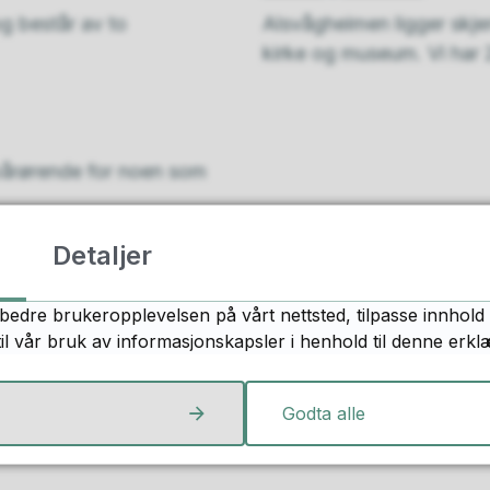
og består av to
Alsvågheimen ligger skjerm
kirke og museum. Vi har 
 pårørende for noen som
Detaljer
Fant du det du lette etter?
bedre brukeropplevelsen på vårt nettsted, tilpasse innhold 
til vår bruk av informasjonskapsler i henhold til denne erkl
Ja
Nei
Godta alle