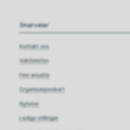
Snarveier
Kontakt oss
Vakttelefon
Finn ansatte
Organisasjonskart
Nyheter
Ledige stillinger