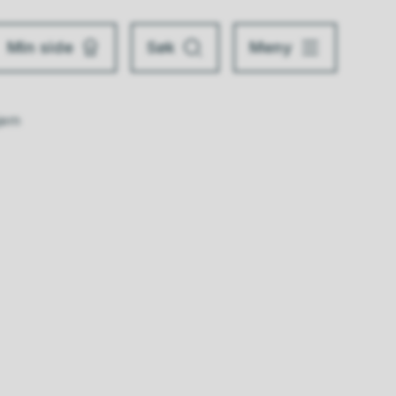
Min side
Søk
Meny
jem