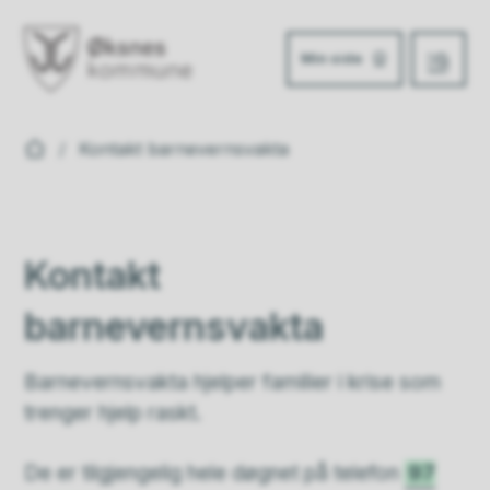
Min side
Meny
Øksnes kommune
Du er her:
Kontakt barnevernsvakta
Kontakt
barnevernsvakta
Barnevernsvakta hjelper familier i krise som
trenger hjelp raskt.
De er tilgjengelig hele døgnet på telefon
97