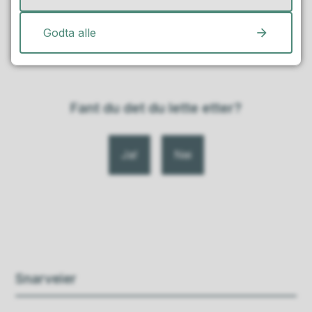
Sist endret
13.03.2026 14.19
Godta alle
Fant du det du lette etter?
Ja
Nei
Snarveier