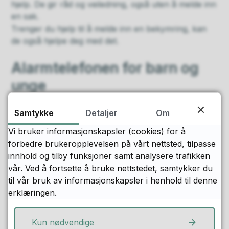
hjelp. De gir råd og veiledning, også uten å melde inn
en sak.
Trenger du hjelp til å melde inn en bekymring, kan
de også hjelpe deg med det.
Alarmtelefonen for barn og
unge
Er du mellom 7-18 år og trenger hjelp eller kjenner
Samtykke
Detaljer
Om
noen som gjør det? Da kan du ringe til
alarmtelefonen for barn og unge.
Vi bruker informasjonskapsler (cookies) for å
Telefonnummeret er
116 111
. Det er gratis å ringe.
forbedre brukeropplevelsen på vårt nettsted, tilpasse
innhold og tilby funksjoner samt analysere trafikken
Der vil du komme i kontakt med en voksen som har
vår. Ved å fortsette å bruke nettstedet, samtykker du
lang erfaring i å hjelpe barn og unge.
til vår bruk av informasjonskapsler i henhold til denne
Les gjerne mer om alarmtelefonen om du har
erklæringen.
spørsmål.
Kun nødvendige