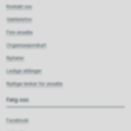
Kontakt oss
Vakttelefon
Finn ansatte
Organisasjonskart
Nyheter
Ledige stillinger
Nyttige lenker for ansatte
Følg oss
Facebook