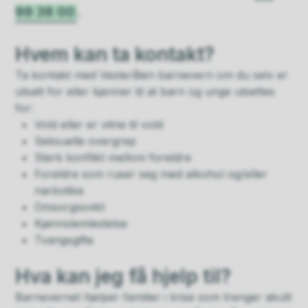
99 38 00
.
Hvem kan ta kontakt?
Ta kontakt med Vesterålen barnevern om du selv er
utsatt for eller kjenner til at barn og unge utsettes
for:
Vold eller er vitne til vold
Seksuelle overgrep
Sterk konflikt mellom foreldre
Foreldre som ruser seg med alkohol og/eller
narkotika
Omsorgssvikt
Kjønnslemlestelse
Tvangsgifte
Hva kan jeg få hjelp til?
Barnevernet hjelper familier i krise som trenger akutt