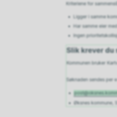
Kriteriene for sammens
Ligger i samme kom
Har samme eier med 
Ingen prioritetskolli
Slik krever d
Kommunen bruker Kart
Søknaden sendes per e-
post@oksnes.kom
Øksnes kommune, S