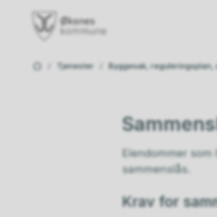
Øksnes kommune
Du er her:
Tjenester
Byggesak, reguleringsplan,
Sammensl
Eiendommer som l
sammenslås.
Krav for sam