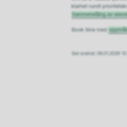
klarhet rundt prioritet
Sammenslåing av eien
Book time med
oppmål
Sist endret
06.01.2026 10