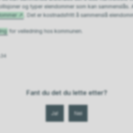
skollisjoner og typer eiendommer som kan sammenslås. A
dommer
. Det er kostnadsfritt å sammenslå eiendom
ing
for veiledning hos kommunen.
.34
Fant du det du lette etter?
Ja
Nei