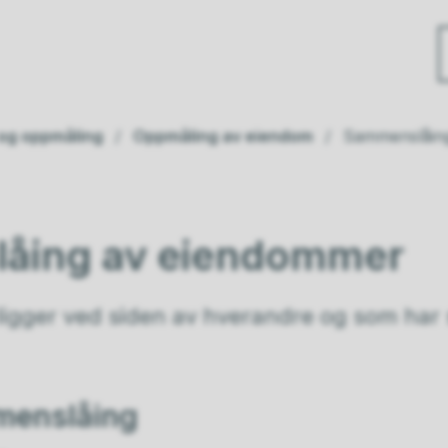
 og oppmåling
Oppmåling av eiendom
Sammenslåin
åing av eiendommer
igger ved siden av hverandre og som har
menslåing