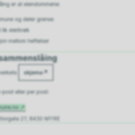
låing er at eiendommene:
mune og deler grense
lik eierbrøk
sjon mellom heftelser
u sammenslåing
verkets
skjema
post eller per post:
mune.no
torgata 27, 8430 MYRE