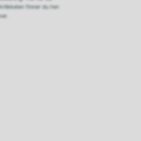
rtikkelen finner du her:
mer.