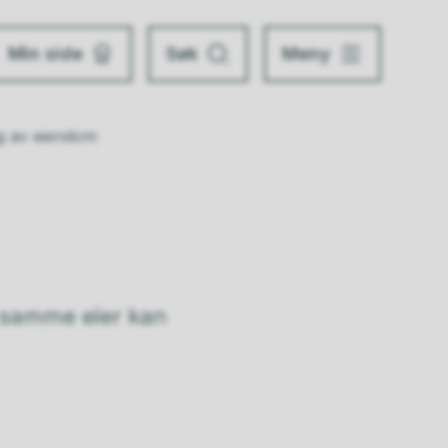
Min side
Søk
Meny
g av eiendom
 samme eier kan