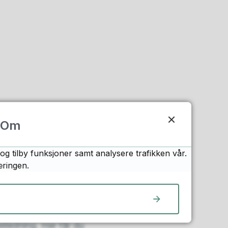
Om
og tilby funksjoner samt analysere trafikken vår.
æringen.
iledning. Her får du