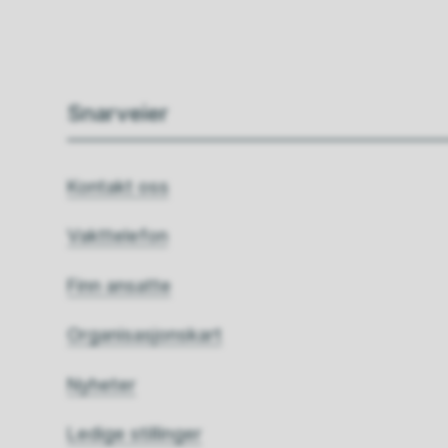
Snarveier
Kontakt oss
Vakttelefon
Finn ansatte
Organisasjonskart
Nyheter
Ledige stillinger