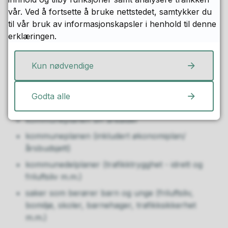
unge og de løsninger som best tjener og ivaretar
vår. Ved å fortsette å bruke nettstedet, samtykker du
deres behov og interesser i arealplaner.
til vår bruk av informasjonskapsler i henhold til denne
erklæringen.
Barnerepresentanten skal gis innsiktsmulighet og
uttalerett i de deler av planlegginga som blir
behandla av det faste utvalget for plansaker, som
Kun nødvendige
utbyggingsplaner
Godta alle
reguleringsplaner
kommuneplanen sin arealdel
kommuneplanen (inkludert økonomiplan/
årsbudsjett)
kommunedelplaner (trafikktrygghet - idrett og
friluftsliv m.m.)
saker som berører barn og unge (friluftsliv,
bomiljø, skoler, barnehager, trafikksikkerhet
m.m.)