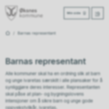
Min side
Meny
Øksnes kommune
Du er her:
Barnas representant
Barnas representant
Alle kommuner skal ha en ordning slik at barn
og unge ivaretas særskilt i alle plansaker for å
synliggjøre deres interesser. Representanten
skal påse at plan- og bygningslovens
intensjoner om å sikre barn og unge gode
oppvekstvilkår, ivaretas.