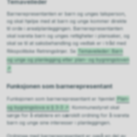
Temaveileder
Barnerepresentanten er barn og unges talsperson,
og skal hjelpe med at barn og unge kommer direkte
til orde i arealplanleggingen. Barnerepresentanten
skal ivareta barn og unges rettigheter i plansaker, og
skal se til at saksbehandling og vedtak er i tråd med
Rikspolitiske Retningslinjer. Se
Temaveileder: Barn
og unge og planlegging etter plan- og bygningsloven
Funksjonen som barnerepresentant
Funksjonen som barnerepresentant er hjemlet
Plan-
og bygningslova si § 3-3
: Kommunestyret skal
sørge for å etablere en særskilt ordning for å ivareta
barn og unge sine interesser i planleggingen.
Ordninga med barnerepresentant er også en del av