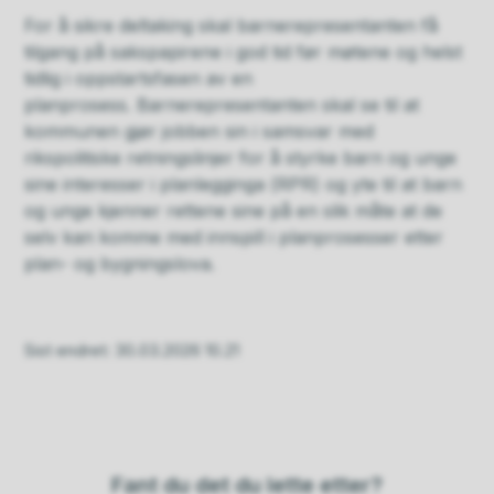
For å sikre deltaking skal barnerepresentanten få
tilgang på sakspapirene i god tid før møtene og helst
tidlig i oppstartsfasen av en
planprosess. Barnerepresentanten skal se til at
kommunen gjør jobben sin i samsvar med
rikspolitiske retningslinjer for å styrke barn og unge
sine interesser i planlegginga (RPR) og yte til at barn
og unge kjenner rettene sine på en slik måte at de
selv kan komme med innspill i planprosesser etter
plan- og bygningslova.
Sist endret
30.03.2026 10.21
Fant du det du lette etter?