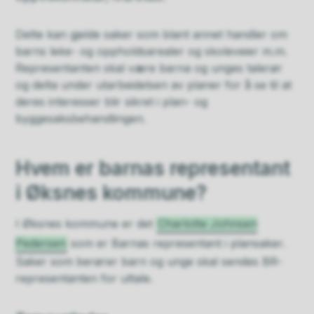
Dette kan gjelde saker som blant annet handler om
barns leke- og oppholdsarealer og skoleveier m.m.
Representanten skal være barna og unges talerør
og delta under utarbeidelsen av planer for å se til at
deres interesser blir sikret i plan- og
byggesaksbehandlingen.
Hvem er barnas representant
i Øksnes kommune?
I Øksnes kommune er det
Charlotte Johnsen
Pedersen
som er Barnas representant i plansaker.
Saker som berører barn og unge skal sendes BR-
representanten for uttale.