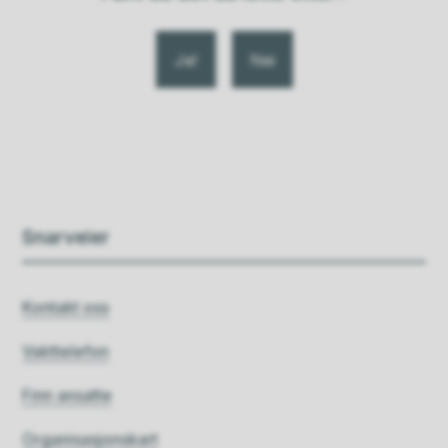
Ja
Nei
Snarveier
Kontakt oss
Vakttelefon
Finn ansatte
Organisasjonskart