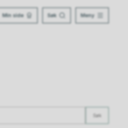
Min side
Søk
Meny
Søk