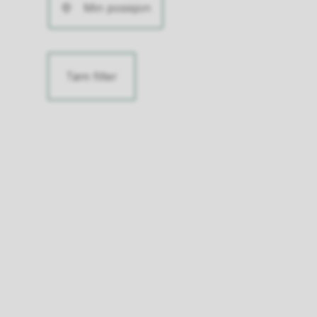
Min posisjon
Tøm filter