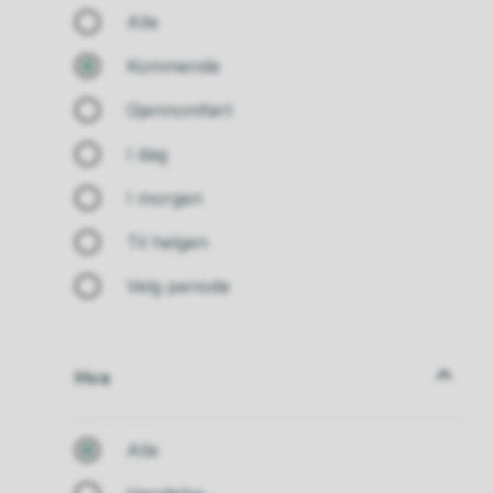
Alle
Kommende
Gjennomført
I dag
I morgen
Til helgen
Velg periode
Hva
Hva
Alle