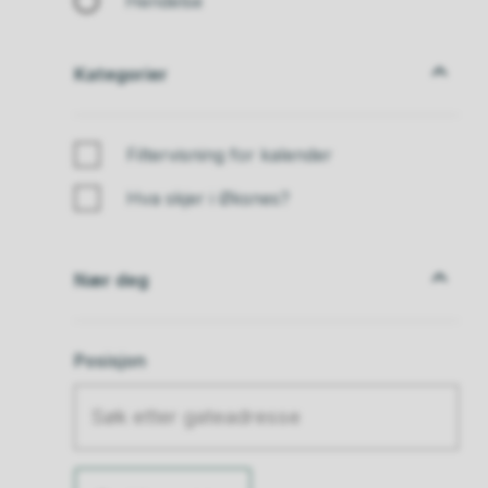
Hendelse
Kategorier
Kategorier
Filtervisning for kalender
Hva skjer i Øksnes?
Nær deg
Nær deg
Posisjon