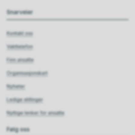
Snarveier
Kontakt oss
Vakttelefon
Finn ansatte
Organisasjonskart
Nyheter
Ledige stillinger
Nyttige lenker for ansatte
Følg oss