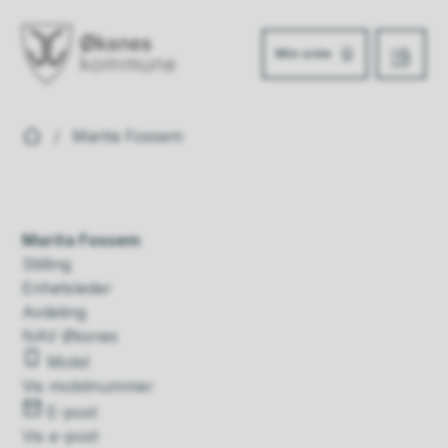
Min side
Meny
Øksnes kommune
Du er her:
Marita Fossem
Marita Fossem
Stilling
Enhetsleder
Avdeling
NAV Øksnes
Mobil
Vis mobilnummer
E-post
Vis e-post