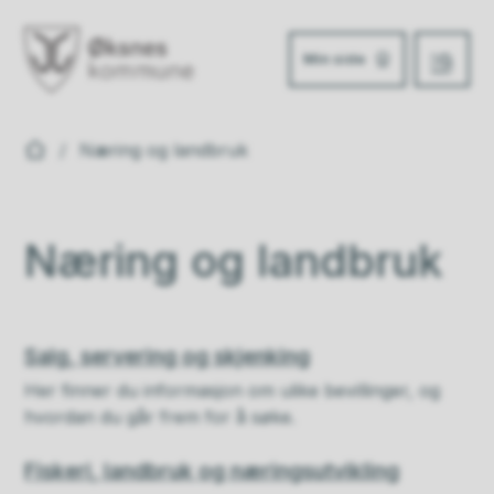
Min side
Meny
Øksnes kommune
Du er her:
Næring og landbruk
Næring og landbruk
Salg, servering og skjenking
Her finner du informasjon om ulike bevillinger, og
hvordan du går frem for å søke.
Fiskeri, landbruk og næringsutvikling