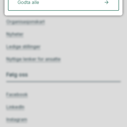
Godta alle
Finn ansatte
Organisasjonskart
Nyheter
Ledige stillinger
Nyttige lenker for ansatte
Følg oss
Facebook
LinkedIn
Instagram