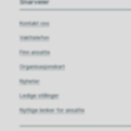
Snarveier
Kontakt oss
Vakttelefon
Finn ansatte
Organisasjonskart
Nyheter
Ledige stillinger
Nyttige lenker for ansatte