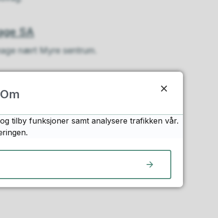
hage SA
ehage nært Myre sentrum.
Om
og tilby funksjoner samt analysere trafikken vår.
æringen.