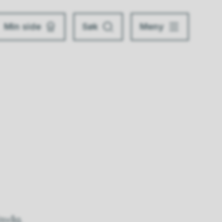
Min side
Søk
Meny
lsvåg.