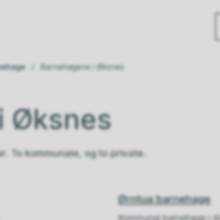
nehage
Barnehagene i Øksnes
i Øksnes
r. To kommunale, og to private.
Ørntua barnehage
.
Kommunal barnehage i A