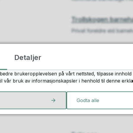
Trollskogen barne
Privat foreldre eid barn
Detaljer
Fant du det du lette etter?
bedre brukeropplevelsen på vårt nettsted, tilpasse innhold 
til vår bruk av informasjonskapsler i henhold til denne erkl
Ja
Nei
Godta alle