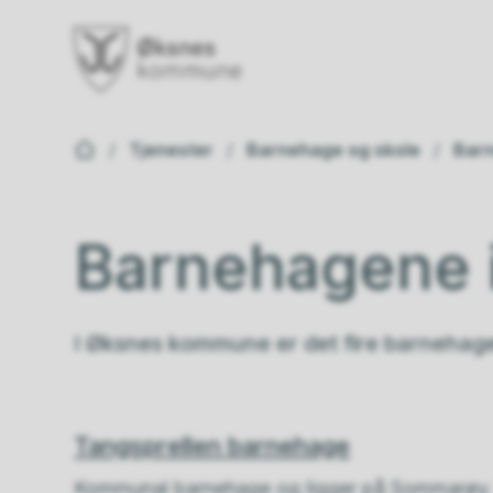
Øksnes kommune
Du er her:
Tjenester
Barnehage og skole
Bar
Barnehagene 
I Øksnes kommune er det fire barnehage
Tangsprellen barnehage
Kommunal barnehage og ligger på Sommarøy