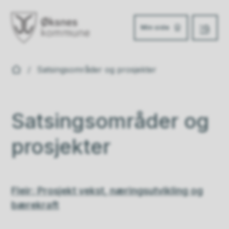
Min side
Meny
Øksnes kommune
Du er her:
Satsingsområder og prosjekter
Satsingsområder og
prosjekter
Fleir: Prosjekt vekst, næringsutvikling og
bærekraft