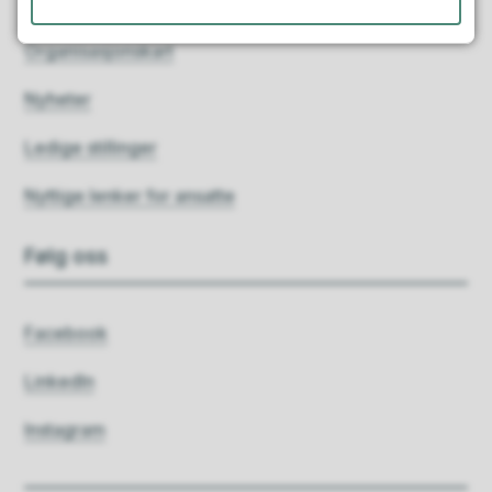
Finn ansatte
Organisasjonskart
Nyheter
Ledige stillinger
Nyttige lenker for ansatte
Følg oss
Facebook
LinkedIn
Instagram