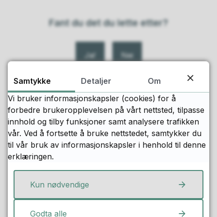
Fant du det du lette etter?
Ja
Nei
Samtykke
Detaljer
Om
Vi bruker informasjonskapsler (cookies) for å
forbedre brukeropplevelsen på vårt nettsted, tilpasse
innhold og tilby funksjoner samt analysere trafikken
vår. Ved å fortsette å bruke nettstedet, samtykker du
Snarveier
til vår bruk av informasjonskapsler i henhold til denne
erklæringen.
Kontakt oss
Kun nødvendige
Vakttelefon
Godta alle