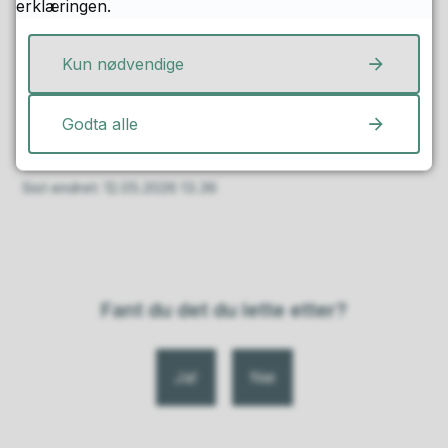
erklæringen.
Vi ønsker å være åpne om prosessen, og gi
innbyggerne god og oppdatert informasjon
Kun nødvendige
underveis.
Følg med videre for oppdateringer.
Godta alle
Sist endret
12.05.2026 13.36
Fant du det du lette etter?
Ja
Nei