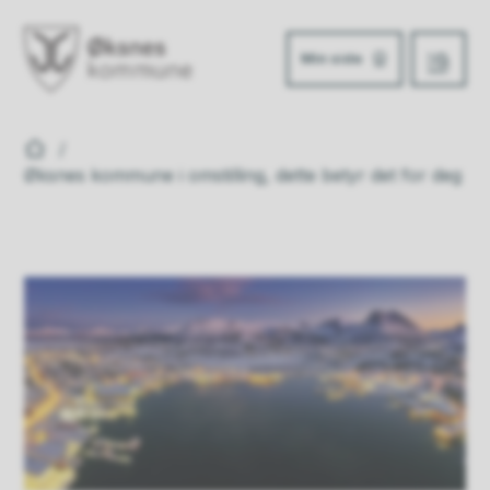
Min side
Meny
Øksnes kommune
Du er her:
Øksnes kommune i omstilling, dette betyr det for deg