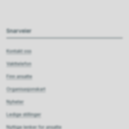
Snarveier
Kontakt oss
Vakttelefon
Finn ansatte
Organisasjonskart
Nyheter
Ledige stillinger
Nyttige lenker for ansatte