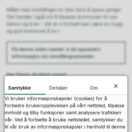
Målet med omstillingen er ikke bare å spare penger.
Det handler også om å tilpasse kommunen til nye
behov og krav – slik at vi fortsatt kan være en trygg
og god kommune å bo i.
På denne siden samler vi all oppdatert
informasjon om omstillingsarbeidet.
Her finner du blant annet:
Bakgrunn og hvorfor vi omstiller
Samtykke
Detaljer
Om
Hva som er under vurdering – og hva som ikke
Vi bruker informasjonskapsler (cookies) for å
er besluttet
forbedre brukeropplevelsen på vårt nettsted, tilpasse
innhold og tilby funksjoner samt analysere trafikken
Tidslinje og status i prosessen
vår. Ved å fortsette å bruke nettstedet, samtykker du
Muligheter for å gi innspill
til vår bruk av informasjonskapsler i henhold til denne