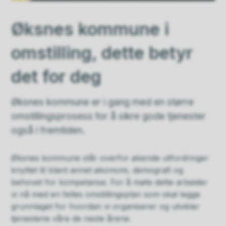
Øksnes kommune i
omstilling, dette betyr
det for deg
Øksnes kommune er i gang med en større
omstillingsprosess for å sikre gode tjenester
også i fremtiden.
Øksnes kommune står overfor økende utfordringer
knyttet til blant annet økonomi, demografi og
behovet for kompetanse. For å møte dette arbeider
vi nå med en felles omstillingsplan som skal legge
grunnlaget for hvordan vi organiserer og utvikler
tjenestene våre de neste årene.