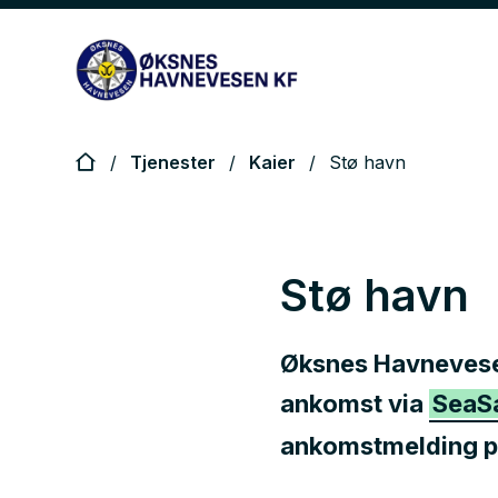
Øksnes Havnevesen
Du er her:
Tjenester
Kaier
Stø havn
Stø havn
Øksnes Havnevesen 
ankomst via
SeaS
ankomstmelding 