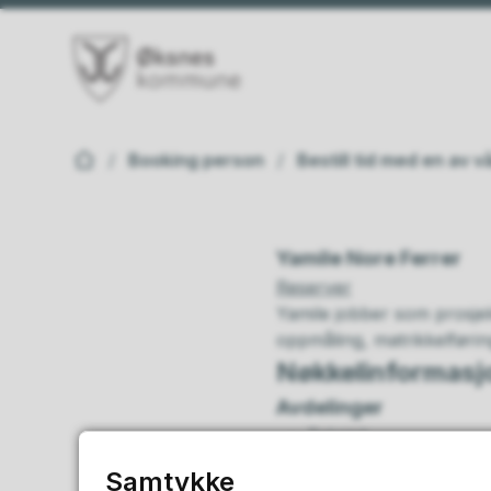
Øksnes kommune
Du er her:
Booking person
Bestill tid med en av 
Yamile Nore Ferrer
Reserver
Yamile jobber som prosje
oppmåling, matrikkelførin
Nøkkelinformasj
Avdelinger
Teknisk
Kontaktinformas
Samtykke