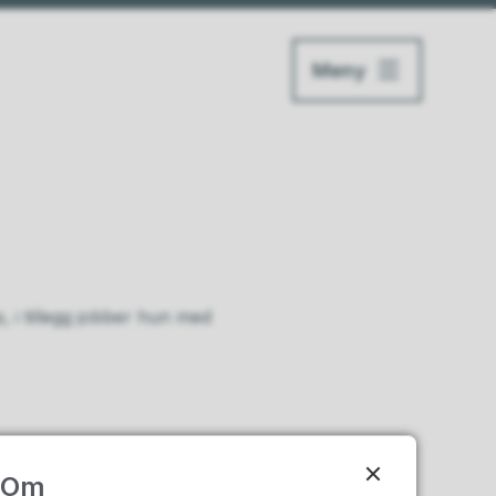
Meny
i tillegg jobber hun med
Om