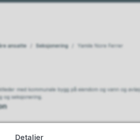
våre ansatte
Seksjonering
Yamile Nore Ferrer
ktleder med kommunale bygg på eiendom og vann og avløp, 
g og seksjonering.
on
jon
Detaljer