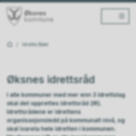
Øksnes kommune
Du er her:
Idrettsrådet
Øksnes idrettsråd
I alle kommuner med mer enn 3 idrettslag
skal det opprettes idrettsråd (IR).
Idrettsrådene er idrettens
organisasjonsledd på kommunalt nivå, og
skal ivareta hele idretten i kommunen.