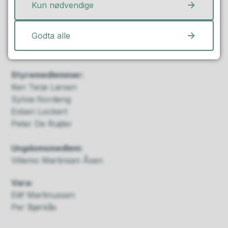
Telefon
Kun nødvendige
E-post
Godta alle
Nestleder:
Geir Knudsen
Styremedlemmer:
Ken Terje Larsen
Sylvia Nordeng
Esben Lockert
Peter De Ruijter
Ungdomsmedlem:
Villemo Martinsen Åsen
Vara:
Eilif Martinussen
Per Bjørkås