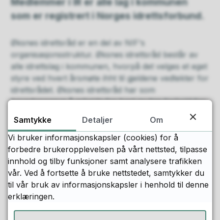
Medlemmer i IR er alle lag i kommunen
som er registrert i Norges idrettsforbund.
Øksnes idrettsråd er en del av NIF's
organisasjonsstruktur. Øksnes idrettsråd består av
alle idrettslag i kommunen, hvorpå det velges et eget
styre ved hvert årsmøte ihht til gjeldene vedtekter for
idrettsrådet. Øksnes idrettsråd har som
hovedoppgave å arbeide for best mulige forhold for
idretten og å være et samordningsorgan for idrettens
Samtykke
Detaljer
Om
relasjoner til kommunen. Øksnes idrettsråd foretar
også prioriteringer på vegne av idretten mht
Vi bruker informasjonskapsler (cookies) for å
økonomiske forhold og diverse anleggsutnyttelser.
forbedre brukeropplevelsen på vårt nettsted, tilpasse
innhold og tilby funksjoner samt analysere trafikken
vår. Ved å fortsette å bruke nettstedet, samtykker du
Styret i Øksnes idrettsråd
til vår bruk av informasjonskapsler i henhold til denne
Leder:
erklæringen.
Gøran Mortensen