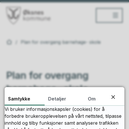
Øksnes kommune
Du er her:
Plan for overgang barnehage- skole
Plan for overgang
barnehage- skole
Samtykke
Detaljer
Om
Utarbeidet av arbeidsgruppe for overgang
Vi bruker informasjonskapsler (cookies) for å
barnehage-skole:
forbedre brukeropplevelsen på vårt nettsted, tilpasse
Barnehagefaglig ansvarlig, Spesialpedagogisk
innhold og tilby funksjoner samt analysere trafikken
rådgiver, to pedagoger fra barnehage og