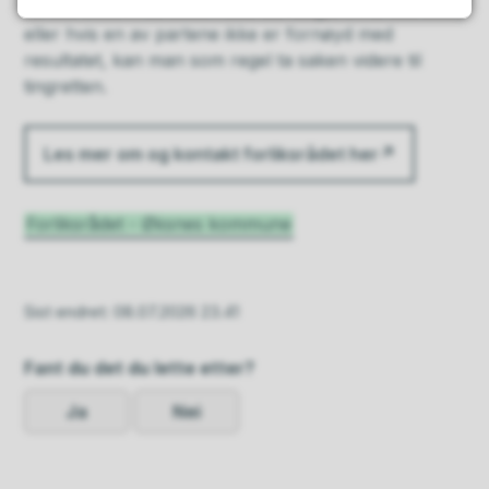
forliksrådet. Hvis saken ikke blir avgjort i forliksrådet,
eller hvis en av partene ikke er fornøyd med
resultatet, kan man som regel ta saken videre til
tingretten.
Les mer om og kontakt forliksrådet her
Forliksrådet - Øksnes kommune
Sist endret
08.07.2026 23.41
Fant du det du lette etter?
Ja
Nei