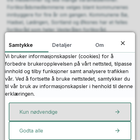
Forliksrådsmedlemmene velges blant kommunenes
innbyggere for fire år om gangen. Kommunene Bø,
Hadsel, Lødingen, Sortland og Øksnes har et felles
forliksråd som heter Vesterålen forliksråd.
Politiet er sekreteriat for forliksrådet.
Samtykke
Detaljer
Om
Behandlingen i forliksrådet skal legge til rette for at
Vi bruker informasjonskapsler (cookies) for å
partene ved mekling eller dom får løst saken enkelt,
forbedre brukeropplevelsen på vårt nettsted, tilpasse
hurtig og billig. Et rettsmøte i forliksrådet er mindre
innhold og tilby funksjoner samt analysere trafikken
formelt og mindre omfattende enn et rettsmøte i de
vår. Ved å fortsette å bruke nettstedet, samtykker du
andre domstolene
til vår bruk av informasjonskapsler i henhold til denne
erklæringen.
Hvilke saker behandler forliksrådet?
Kun nødvendige
Forliksrådet behandler bare sivile saker, ikke
straffesaker. En sivil sak er en konflikt mellom to
eller flere parter om hvem som har loven på sin
Godta alle
side. Som regel blir alle sivile saker behandlet i