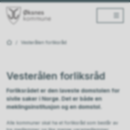
Øksnes kommune
Du er her:
Vesterålen forliksråd
Vesterålen forliksråd
Forliksrådet er den laveste domstolen for
sivile saker i Norge. Det er både en
meklingsinstitusjon og en domstol.
Alle kommuner skal ha et forliksråd som består av
tre medlemmer og like mange varamedlemmer.