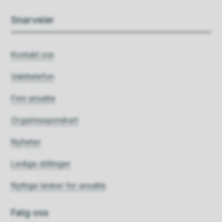
Snarveier
Kontakt oss
Vakttelefon
Finn ansatte
Organisasjonskart
Nyheter
Ledige stillinger
Nyttige lenker for ansatte
Følg oss