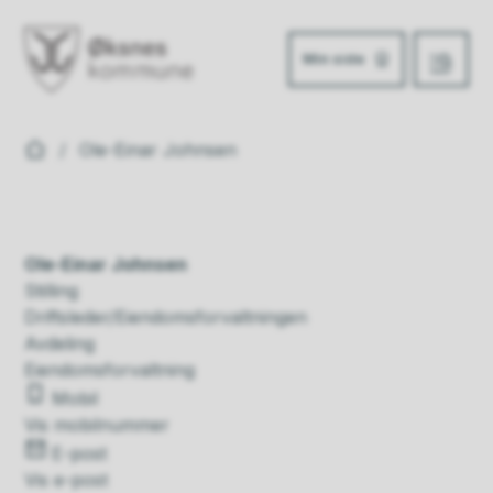
Min side
Meny
Øksnes kommune
Du er her:
Ole-Einar Johnsen
Ole-Einar Johnsen
Stilling
Driftsleder/Eiendomsforvaltningen
Avdeling
Eiendomsforvaltning
Mobil
Vis mobilnummer
E-post
Vis e-post