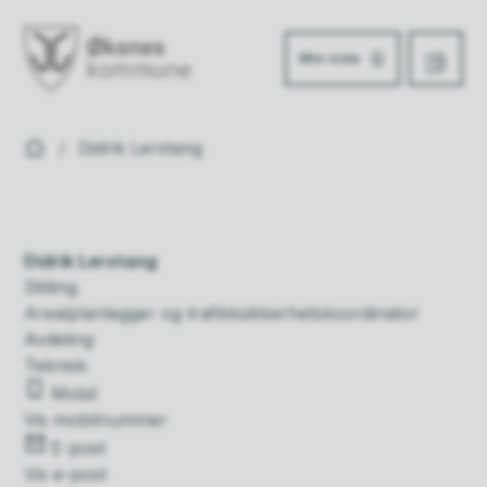
Min side
Meny
Øksnes kommune
Du er her:
Didrik Lerstang
Didrik Lerstang
Stilling
Arealplanlegger og trafikksikkerhetskoordinator
Avdeling
Teknisk
Mobil
Vis mobilnummer
E-post
Vis e-post