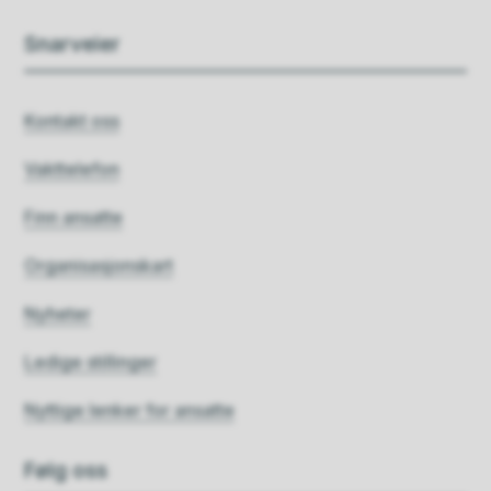
Snarveier
Kontakt oss
Vakttelefon
Finn ansatte
Organisasjonskart
Nyheter
Ledige stillinger
Nyttige lenker for ansatte
Følg oss