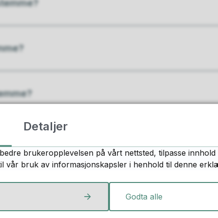
 stemme?
mme?
temme?
Detaljer
gresultat
bedre brukeropplevelsen på vårt nettsted, tilpasse innhold 
til vår bruk av informasjonskapsler i henhold til denne erkl
 spørsmål angående valg 2025?
Godta alle