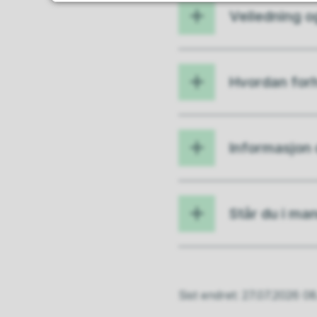
Veiledning o
Hvordan for
Informasjon 
Står du i man
Sist endret
27.07.2026 0