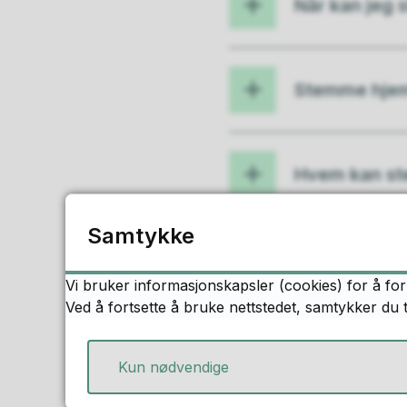
Når kan jeg
Stemme hje
Hvem kan s
Samtykke
Tidligere val
Vi bruker informasjonskapsler (cookies) for å for
Ved å fortsette å bruke nettstedet, samtykker du 
Har du noen
Kun nødvendige