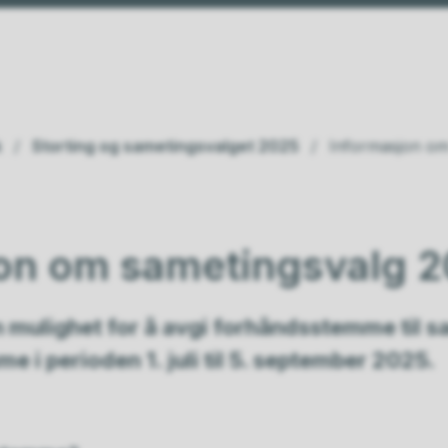
k
Storting og sametingsvalget 2025
Informasjon om
on om sametingsvalg 
n mulighet for å avgi forhåndsstemme til 
 i perioden 1. juli til 5. september 2025.