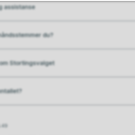
g assistanse
håndsstemmer du?
om Stortingsvalget
ntallet?
8.49