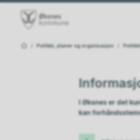
Øksnes kommune
Du er her:
Politikk, planer og organisasjon
Politik
Informasj
I Øksnes er det ku
kan forhåndsstemme