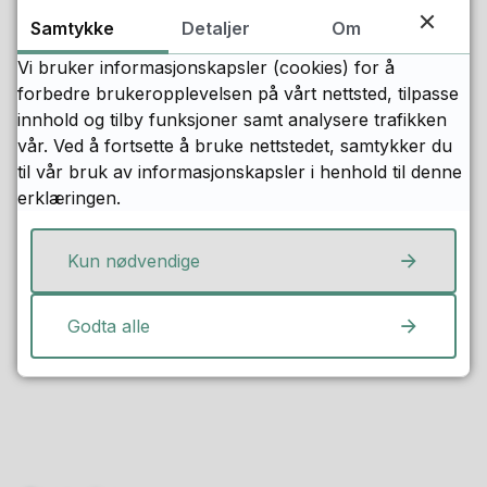
Økonomi og lønn
Samtykke
Detaljer
Om
Vi bruker informasjonskapsler (cookies) for å
forbedre brukeropplevelsen på vårt nettsted, tilpasse
Sist endret
08.07.2026 23.41
innhold og tilby funksjoner samt analysere trafikken
vår. Ved å fortsette å bruke nettstedet, samtykker du
til vår bruk av informasjonskapsler i henhold til denne
erklæringen.
Fant du det du lette etter?
Kun nødvendige
Ja
Nei
Godta alle