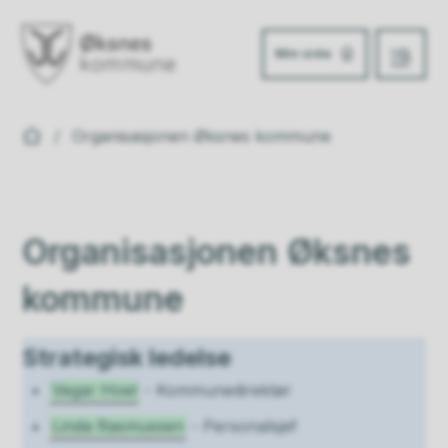
Min side
Meny
Øksnes kommune
Du er her:
Organisasjonen Øksnes kommune
Organisasjonen Øksnes
kommune
Strategisk ledelse
Vegar Hoel
- Kommunedirektør
Linda Rasmussen
- Personalsjef