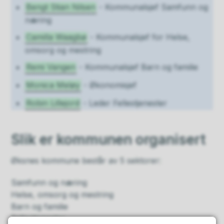
Bengt Stian Nilsen
- Kommunalsjef Samfunn og
næring
Camilla Waagbø
- Kommunalsjef for Helse,
omsorg og mestring
Remi Vangen
- Kommunalsjef Barn og familie
Monica Meløy
- Økonomisjef
Robin Lillejord
- Leder Fellestjenester
Slik er kommunen organisert
Øksnes kommune består av 5 sektorer:
Samfunn og næring
Helse, omsorg og mestring
Barn og familie
Fellestjenester