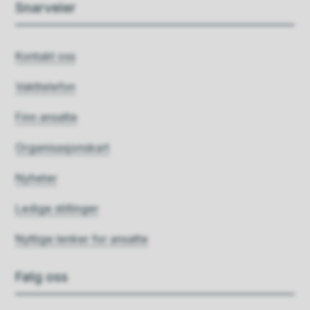
Snarveier
Kontakt oss
Vakttelefon
Finn ansatte
Organisasjonskart
Nyheter
Ledige stillinger
Nyttige lenker for ansatte
Følg oss