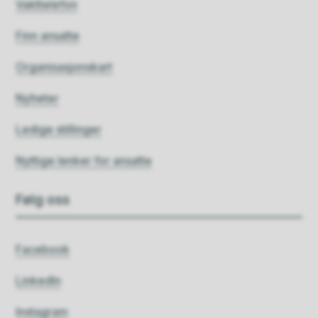
Vakttelefon
Finn ansatte
Organisasjonskart
Nyheter
Ledige stillinger
Nyttige lenker for ansatte
Følg oss
Facebook
LinkedIn
Instagram