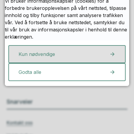
Vi bruker informasjonskapsler (cookies) for å
r
forbedre brukeropplevelsen på vårt nettsted, tilpasse
f
innhold og tilby funksjoner samt analysere trafikken
i
vår. Ved å fortsette å bruke nettstedet, samtykker du
l
Fant du det du lette etter?
til vår bruk av informasjonskapsler i henhold til denne
(
erklæringen.
.
i
Ja
Nei
Kun nødvendige
c
s
)
Godta alle
Snarveier
Kontakt oss