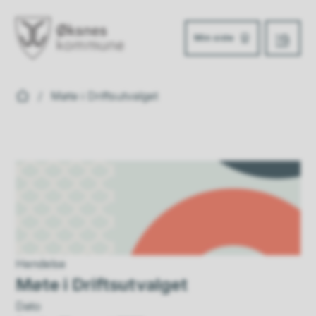
Min side
Meny
Øksnes kommune
Du er her:
Møte i Driftsutvalget
Hendelse
Møte i Driftsutvalget
Dato