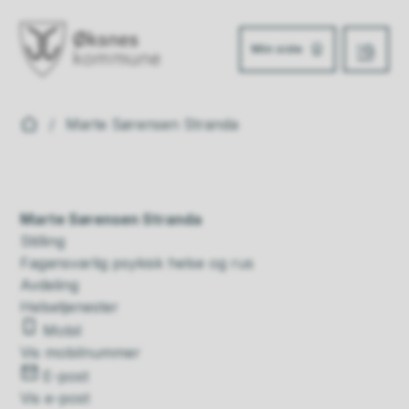
Min side
Meny
Øksnes kommune
Du er her:
Marte Sørensen Stranda
Marte Sørensen Stranda
Stilling
Fagansvarlig psykisk helse og rus
Avdeling
Helsetjenester
Mobil
Vis mobilnummer
E-post
Vis e-post