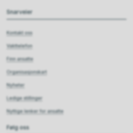
Snarveier
Kontakt oss
Vakttelefon
Finn ansatte
Organisasjonskart
Nyheter
Ledige stillinger
Nyttige lenker for ansatte
Følg oss